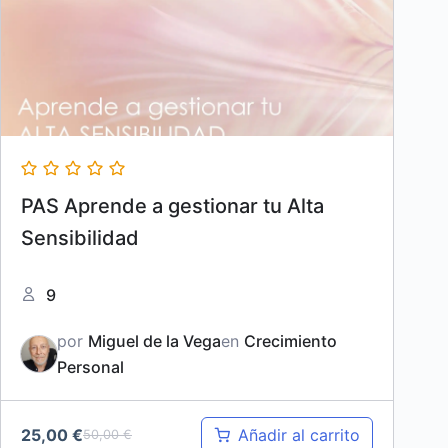
PAS Aprende a gestionar tu Alta
Sensibilidad
9
por
Miguel de la Vega
en
Crecimiento
Personal
25,00
€
Añadir al carrito
50,00
€
El
El