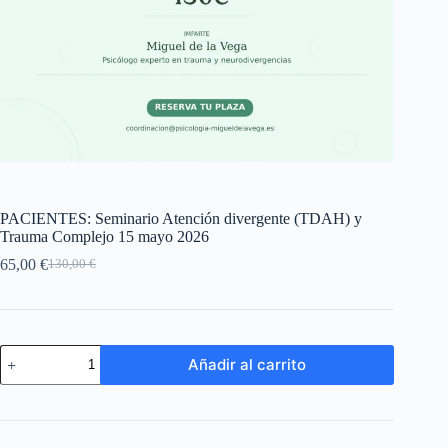
PACIENTES: Seminario Atención divergente (TDAH) y
Trauma Complejo 15 mayo 2026
65,00
€
130,00
€
El
El
precio
precio
original
actual
era:
es:
130,00 €.
65,00 €.
PACIENTES:
Añadir al carrito
Seminario
Atención
divergente
(TDAH)
y