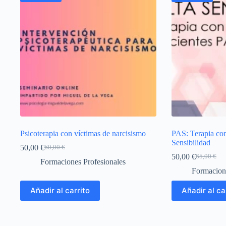
Psicoterapia con víctimas de narcisismo
PAS: Terapia con
Sensibilidad
50,00
€
60,00
€
El
El
50,00
€
65,00
€
precio
precio
El
El
Formaciones Profesionales
original
actual
precio
precio
Formacione
era:
es:
original
actual
60,00 €.
50,00 €.
era:
es:
Añadir al carrito
Añadir al ca
65,00 €.
50,00 €.