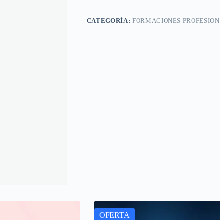
Actualización
Julio.
cantidad
CATEGORÍA:
FORMACIONES PROFESION
OFERTA