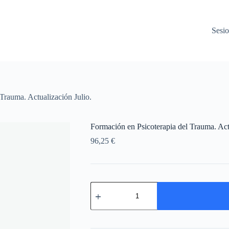
Sesio
Trauma. Actualización Julio.
Formación en Psicoterapia del Trauma. Actu
96,25
€
Formación
en
Psicoterapia
del
Trauma.