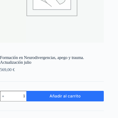
Formación en Neurodivergencias, apego y trauma.
Actualización julio
569,00
€
Formación
Añadir al carrito
en
Neurodivergencias,
apego
y
trauma.